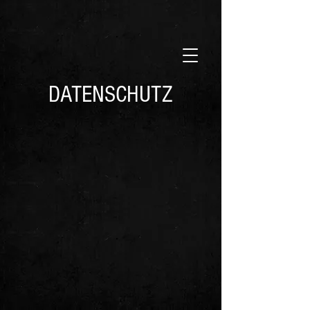
DATENSCHUTZ